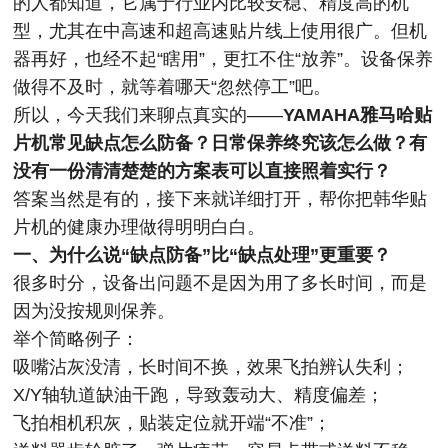
的人都知道，它属于行业内比较安稳、精度高的机
型，尤其在中高速和超高速贴片线上使用很广。但机
器再好，也经不起“瞎用”，更扛不住“放养”。设备保养
做得不及时，就等着哪天“忽然停工”吧。
所以，今天我们来聊点真实的——
YAMAHA雅马哈贴
片机常见缺点怎么防备？日常保养终究该怎么做？有
没有一份清清楚楚的方案表可以直接照着实行？
答案当然是有的，接下来就详细打开，帮你把韩华贴
片机的健康办理做得明明白白。
一、为什么说“缺点防备”比“缺点处理”更重要？
很多时分，设备出问题不是因为用了多长时间，而是
因为没按规则保养。
举个简略例子：
吸嘴沾灰没清，长时间不换，效果飞拍辨认失利；
X/Y轴轨道缺油干跑，导致轰动大、精度偏差；
飞拍相机积灰，贴装定位就开端“不准”；