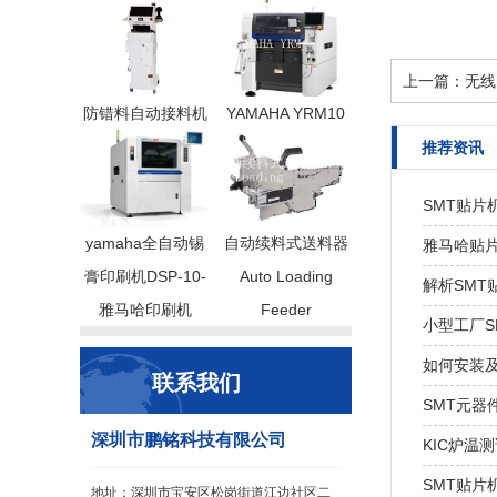
上一篇：
无线
防错料自动接料机
YAMAHA YRM10
推荐资讯
SMT贴片
yamaha全自动锡
自动续料式送料器
雅马哈贴
膏印刷机DSP-10-
Auto Loading
解析SM
雅马哈印刷机
Feeder
小型工厂S
如何安装及
联系我们
SMT元器
深圳市鹏铭科技有限公司
KIC炉温
SMT贴
地址：深圳市宝安区松岗街道江边社区二