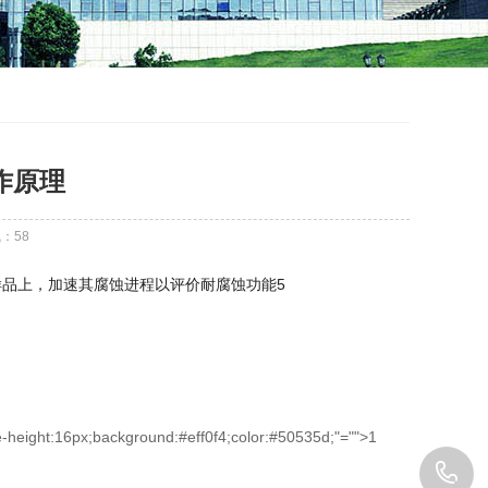
作原理
气：
58
样品上，加速其腐蚀进程以评价耐腐蚀功能
5
-height:16px;background:#eff0f4;color:#50535d;"="">1
1