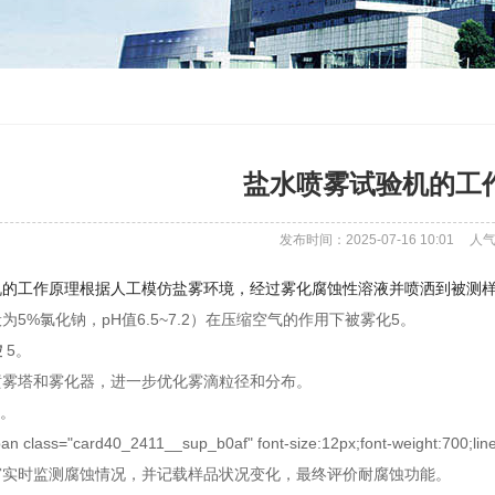
盐水喷雾试验机的工
发布时间：2025-07-16 10:01
人
机的工作原理根据人工模仿盐雾环境，经过雾化腐蚀性溶液并喷洒到被测
为5%氯化钠，pH值6.5~7.2）在压缩空气的作用下被雾化
5
。
控
5
。
喷雾塔和雾化器，进一步优化雾滴粒径和分布。
。
an class="card40_2411__sup_b0af" font-size:12px;font-weight:700;line
窗实时监测腐蚀情况，并记载样品状况变化，最终评价耐腐蚀功能。