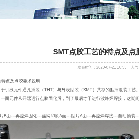
SMT点胶工艺的特点​及
发布时间：2020-07-21 16:53
人气
的特点​及点胶要求说明
于引线元件通孔插装（THT）与外表贴装（SMT）共存的贴插混装工
其间一面元件从开端进行点胶固化后，到了最后才干进行波峰焊焊接，这期
贴片B面---再流焊固化---丝网印刷A面---贴片A面---再流焊焊接---自动插装