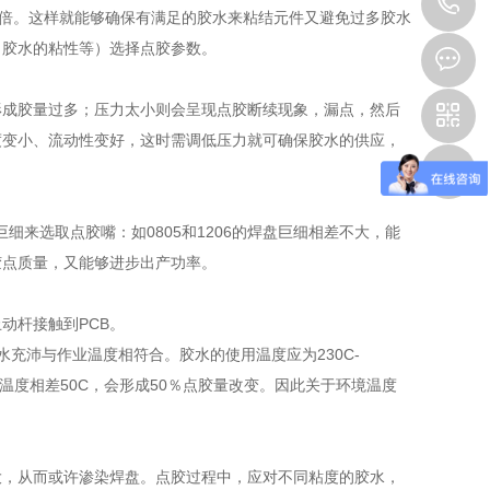
1
5倍。这样就能够确保有满足的胶水来粘结元件又避免过多胶水
、胶水的粘性等）选择点胶参数。
形成胶量过多；压力太小则会呈现点胶断续现象，漏点，然后
度变小、流动性变好，这时需调低压力就可确保胶水的供应，
细来选取点胶嘴：如0805和1206的焊盘巨细相差不大，能
胶点质量，又能够进步出产功率。
动杆接触到PCB。
胶水充沛与作业温度相符合。胶水的使用温度应为230C-
温度相差50C，会形成50％点胶量改变。因此关于环境温度
大，从而或许渗染焊盘。点胶过程中，应对不同粘度的胶水，