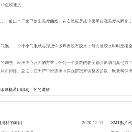
力和点胶速度。
化，一般出产厂家已给出温度曲线。在实践应尽或许采用较高温度来固化
有气泡。一个小小气泡就会形成许多焊盘没有胶水；每次装胶水时时应排
数的调整，应按由点及面的方式，任何一个参数的改变都会影响到其他方
，从而排除。总之，在出产中应该按照实践情况来调整各参数，既要确保
T印刷机通用印刷工艺的讲解
机抛料的原因
2020-12-11
SMT贴片