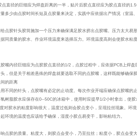
胶点直径的巨细应为焊盘距离的一半，贴片后胶点直径应为胶点直径的1.
胶量多少由点胶时间长短及点胶量来决定，实践中应依据出产情况（室温
用给点胶针头胶筒施加一个压力来确保满足胶水挤出点胶嘴。压力太大易
依据同质量的胶水、作业环境温度来选择压力。环境温度高则会使胶水粘
胶嘴内径巨细应为点胶胶点直径的1/2，点胶过程中，应依据PCB上焊盘巨
针头，但是关于相差悬殊的焊盘就要选取不同的点胶嘴，这样既能够确保
板间的距离
用不同的针头，点胶嘴有必定的止动度。每次作业开端应确保点胶嘴的止
氧树脂胶水应保存在0--50C的冰箱中，使用时应提早1/2小时拿出，使
境温度对胶水的粘度影响很大，温度过低则会胶点变小，呈现拉丝现象。环境
一起环境的温度也应该给予确保，湿度小胶点易变干，影响粘结力。
影响点胶的质量。粘度大，则胶点会变小，乃至拉丝；粘度小，胶点会变