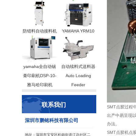
防错料自动接料机
YAMAHA YRM10
yamaha全自动锡
自动续料式送料器
膏印刷机DSP-10-
Auto Loading
雅马哈印刷机
Feeder
联系我们
SMT点胶过程
出产中易呈现
深圳市鹏铭科技有限公司
办法。
SMT点胶机点
地址：深圳市宝安区松岗街道江边社区二