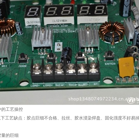
中的工艺操控
以下工艺缺点：胶点巨细不合格、拉丝、胶水浸染焊盘、固化强度不好易
胶量的巨细