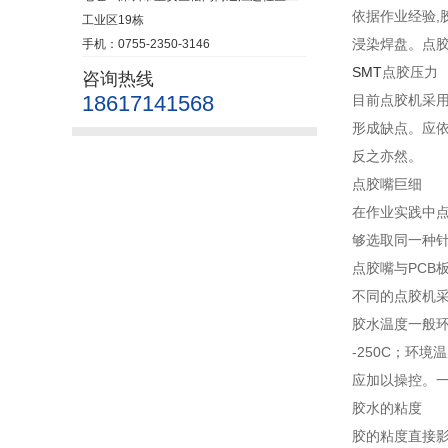
依据作业经验,
工业区19栋
浸染焊盘。点
手机：0755-2350-3146
SMT
点胶压力
咨询热线
18617141568
目前点胶机采
形成缺点。应
反之亦然。
点胶嘴巨细
在作业实践中点
够选取同一种
点胶嘴与PCB
不同的点胶机采
胶水温度一般环
-250C；环
应加以操控。
胶水的粘度
胶的粘度直接