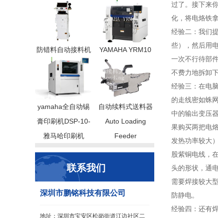
过了。接下来
化，将电烙铁
经验二：我们
些），然后用
防错料自动接料机
YAMAHA YRM10
一次不行待部
不费力地拆卸
经验三：在电
的走线密如蛛
yamaha全自动锡
自动续料式送料器
中的输出变压
膏印刷机DSP-10-
Auto Loading
果购买两把电烙
雅马哈印刷机
Feeder
发热功率较大）
股紫铜电线，
联系我们
头的形状，通
需要焊接较大
深圳市鹏铭科技有限公司
防静电。
经验四：还有
地址：深圳市宝安区松岗街道江边社区二