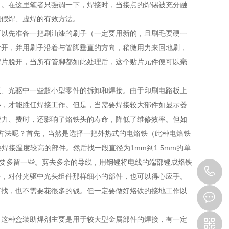
了。在这里笔者只强调一下，焊接时，当接点的焊锡被充分融
现假焊、虚焊的有效方法。
可以先准备一把刷油漆的刷子（一定要用新的，且刷毛要硬一
拿开，并用刷子沿着与管脚垂直的方向，稍微用力来回地刷，
焊片脱开，当所有管脚都如此处理后，这个贴片元件便可以毫
板、光驱中一些超小型零件的拆卸和焊接。由于印刷电路板上
小，才能胜任焊接工作。但是，当需要焊接较大部件如显示器
费力、费时，还影响了烙铁头的寿命，降低了维修效率。但如
的方法呢？首先，当然是选择一把外热式的电烙铁（此种电烙铁
焊接温度较高的部件。然后找一段直径为1mm到1.5mm的单
度要多留一些。剪去多余的导线，用钢锉将电线的端部锉成烙铁
1
件，对付光驱中光头组件那样细小的部件，也可以得心应手。
好找，也不需要花很多的钱。但一定要做好烙铁的接地工作以
。这种盒装助焊剂主要是用于较大型金属部件的焊接，有一定