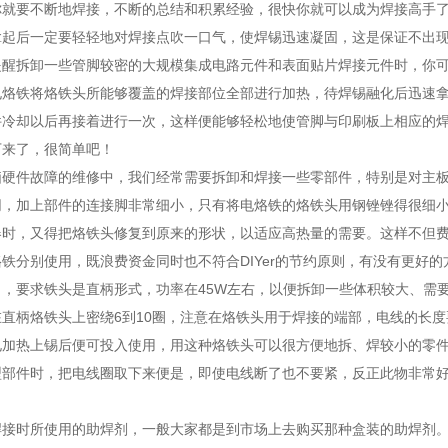
你就要不断地焊接，不断的总结和积累经验，很快你就可以成为焊接高手
拿起后一定要轻轻地对焊接点吹一口气，使焊锡迅速凝固，这是保证不出
提醒拆卸一些管脚较密的大规模集成电路元件和表面贴片焊接元件时，你
电烙铁将烙铁头所能够覆盖的焊接部位全部进行加热，待焊锡融化后迅速
件冷却以后再接着进行一次，这样便能够轻松地使管脚与印刷板上相应的
下来了，很简单吧！
脑硬件故障的维修中，我们经常需要拆卸和焊接一些零部件，特别是对主
网，加上部件的连接脚非常细小，只有将电烙铁的烙铁头用钢锉锉得很细
器时，又得把烙铁头修复到原来的形状，以适应高热量的需要。这样不但
铁分别使用，既浪费资金同时也不符合DIYer的节约原则，有没有更好
，要求铁头是直柄形式，功率在45W左右，以便拆卸一些体积较大、需要
在直柄烙铁头上密绕6到10圈，注意在烙铁头用于焊接的端部，电线的长
电加热上锡后便可投入使用，用这种烙铁头可以很方便地拆、焊较小的零
型部件时，把电线圈取下来便是，即使电线断了也不要紧，反正此物非常
焊接时所使用的助焊剂，一般大家都是到市场上去购买那种盒装的助焊剂