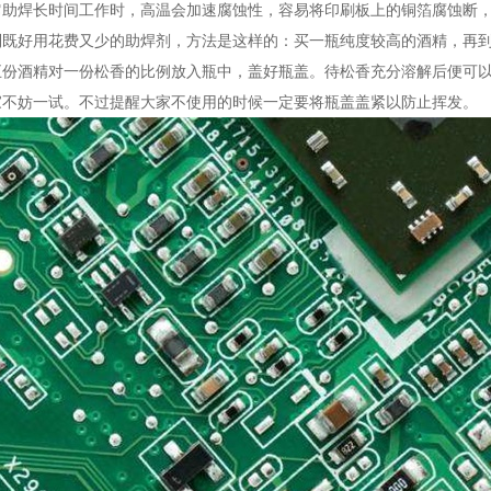
它助焊长时间工作时，高温会加速腐蚀性，容易将印刷板上的铜箔腐蚀断
制既好用花费又少的助焊剂，方法是这样的：买一瓶纯度较高的酒精，再
五份酒精对一份松香的比例放入瓶中，盖好瓶盖。待松香充分溶解后便可
家不妨一试。不过提醒大家不使用的时候一定要将瓶盖盖紧以防止挥发。